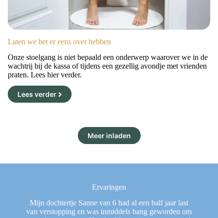
Laten we het er eens over hebben
Onze stoelgang is niet bepaald een onderwerp waarover we in de
wachtrij bij de kassa of tijdens een gezellig avondje met vrienden
praten. Lees hier verder.
Lees verder
Meer inladen
Ervaringen
en
Mijn dochtertje Sanne van 6 had al een half jaar last
Het
e
van verstopping en was inmiddels bang geworden om