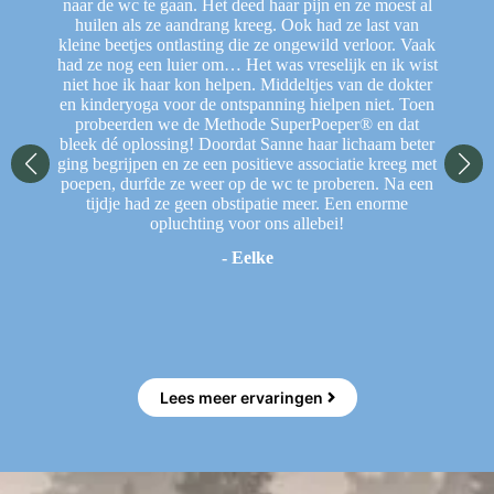
ler.
naar de wc te gaan. Het deed haar pijn en ze moest al
je
huilen als ze aandrang kreeg. Ook had ze last van
F
 al
kleine beetjes ontlasting die ze ongewild verloor. Vaak
rij
had ze nog een luier om… Het was vreselijk en ik wist
He
niet hoe ik haar kon helpen. Middeltjes van de dokter
w
en kinderyoga voor de ontspanning hielpen niet. Toen
w
probeerden we de Methode SuperPoeper® en dat
bleek dé oplossing! Doordat Sanne haar lichaam beter
ging begrijpen en ze een positieve associatie kreeg met
poepen, durfde ze weer op de wc te proberen. Na een
N
tijdje had ze geen obstipatie meer. Een enorme
sp
opluchting voor ons allebei!
vi
- Eelke
En
Lees meer ervaringen