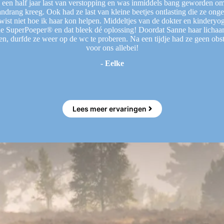
l een half jaar last van verstopping en was inmiddels bang geworden om
aandrang kreeg. Ook had ze last van kleine beetjes ontlasting die ze on
wist niet hoe ik haar kon helpen. Middeltjes van de dokter en kinderyog
SuperPoeper® en dat bleek dé oplossing! Doordat Sanne haar lichaam
pen, durfde ze weer op de wc te proberen. Na een tijdje had ze geen obs
voor ons allebei!
- Eelke
Lees meer ervaringen