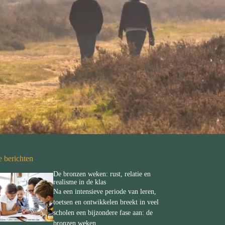
e berichten
De bronzen weken: rust, relatie en
realisme in de klas
Na een intensieve periode van leren,
toetsen en ontwikkelen breekt in veel
scholen een bijzondere fase aan: de
bronzen weken.