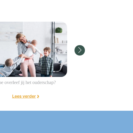
e overleef jij het ouderschap?
‘Hulp vragen is geen zw
Lees verder
Lees verder