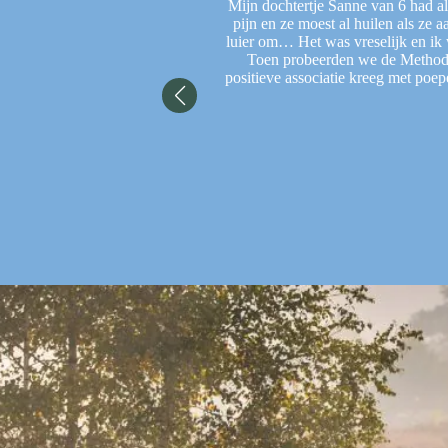
 Dit maakt het een stuk fijner
Mijn dochtertje Sanne van 6 had a
 zich al op de volgende sessie
pijn en ze moest al huilen als ze 
luier om… Het was vreselijk en ik 
Toen probeerden we de Methode 
positieve associatie kreeg met poe