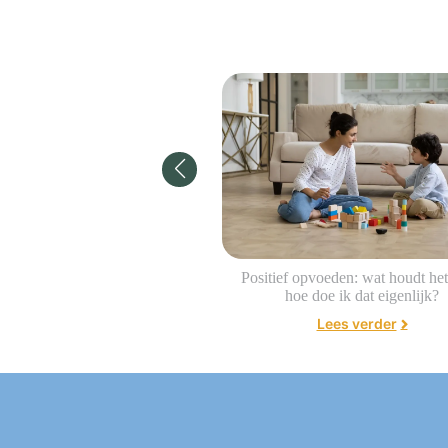
 tijd voor het toilet
Positief opvoeden: wat houdt het
hoe doe ik dat eigenlijk?
Lees verder
Lees verder