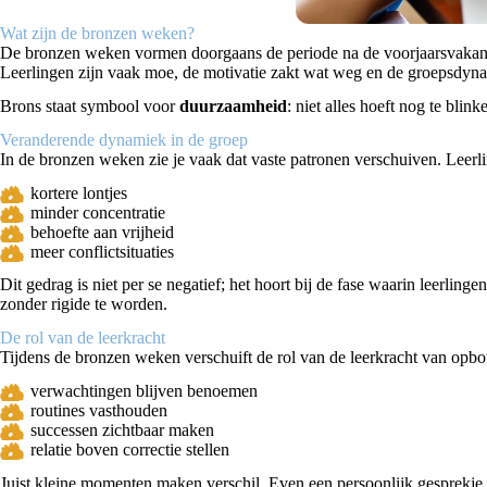
Wat zijn de bronzen weken?
De bronzen weken vormen doorgaans de periode na de voorjaarsvakantie 
Leerlingen zijn vaak moe, de motivatie zakt wat weg en de groepsdyn
Brons staat symbool voor
duurzaamheid
: niet alles hoeft nog te blin
Veranderende dynamiek in de groep
In de bronzen weken zie je vaak dat vaste patronen verschuiven. Leerl
kortere lontjes
minder concentratie
behoefte aan vrijheid
meer conflictsituaties
Dit gedrag is niet per se negatief; het hoort bij de fase waarin leerling
zonder rigide te worden.
De rol van de leerkracht
Tijdens de bronzen weken verschuift de rol van de leerkracht van op
verwachtingen blijven benoemen
routines vasthouden
successen zichtbaar maken
relatie boven correctie stellen
Juist kleine momenten maken verschil. Even een persoonlijk gesprekje,