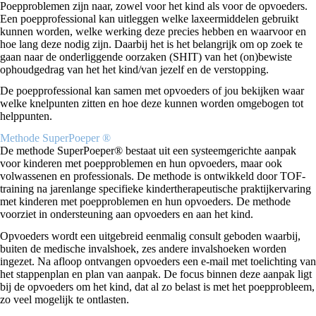
Poepproblemen zijn naar, zowel voor het kind als voor de opvoeders.
Een poepprofessional kan uitleggen welke laxeermiddelen gebruikt
kunnen worden, welke werking deze precies hebben en waarvoor en
hoe lang deze nodig zijn. Daarbij het is het belangrijk om op zoek te
gaan naar de onderliggende oorzaken (SHIT) van het (on)bewiste
ophoudgedrag van het het kind/van jezelf en de verstopping.
De poepprofessional kan samen met opvoeders of jou bekijken waar
welke knelpunten zitten en hoe deze kunnen worden omgebogen tot
helppunten.
Methode SuperPoeper ®
De methode SuperPoeper® bestaat uit een systeemgerichte aanpak
voor kinderen met poepproblemen en hun opvoeders, maar ook
volwassenen en professionals. De methode is ontwikkeld door TOF-
training na jarenlange specifieke kindertherapeutische praktijkervaring
met kinderen met poepproblemen en hun opvoeders. De methode
voorziet in ondersteuning aan opvoeders en aan het kind.
Opvoeders wordt een uitgebreid eenmalig consult geboden waarbij,
buiten de medische invalshoek, zes andere invalshoeken worden
ingezet. Na afloop ontvangen opvoeders een e-mail met toelichting van
het stappenplan en plan van aanpak. De focus binnen deze aanpak ligt
bij de opvoeders om het kind, dat al zo belast is met het poepprobleem,
zo veel mogelijk te ontlasten.