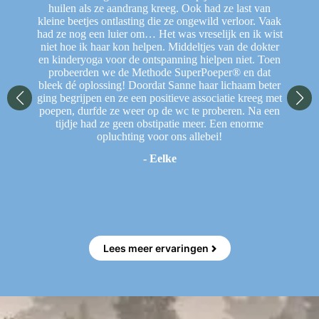
je
huilen als ze aandrang kreeg. Ook had ze last van
F
 al
kleine beetjes ontlasting die ze ongewild verloor. Vaak
rij
had ze nog een luier om… Het was vreselijk en ik wist
He
niet hoe ik haar kon helpen. Middeltjes van de dokter
w
en kinderyoga voor de ontspanning hielpen niet. Toen
w
probeerden we de Methode SuperPoeper® en dat
bleek dé oplossing! Doordat Sanne haar lichaam beter
ging begrijpen en ze een positieve associatie kreeg met
poepen, durfde ze weer op de wc te proberen. Na een
N
tijdje had ze geen obstipatie meer. Een enorme
sp
opluchting voor ons allebei!
vi
- Eelke
En
Lees meer ervaringen