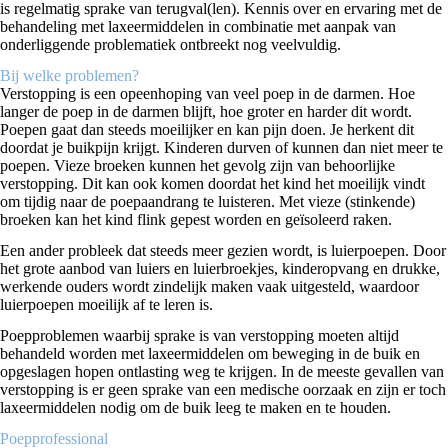
is regelmatig sprake van terugval(len). Kennis over en ervaring met de
behandeling met laxeermiddelen in combinatie met aanpak van
onderliggende problematiek ontbreekt nog veelvuldig.
Bij welke problemen?
Verstopping is een opeenhoping van veel poep in de darmen. Hoe
langer de poep in de darmen blijft, hoe groter en harder dit wordt.
Poepen gaat dan steeds moeilijker en kan pijn doen. Je herkent dit
doordat je buikpijn krijgt. Kinderen durven of kunnen dan niet meer te
poepen. Vieze broeken kunnen het gevolg zijn van behoorlijke
verstopping. Dit kan ook komen doordat het kind het moeilijk vindt
om tijdig naar de poepaandrang te luisteren. Met vieze (stinkende)
broeken kan het kind flink gepest worden en geïsoleerd raken.
Een ander probleek dat steeds meer gezien wordt, is luierpoepen. Door
het grote aanbod van luiers en luierbroekjes, kinderopvang en drukke,
werkende ouders wordt zindelijk maken vaak uitgesteld, waardoor
luierpoepen moeilijk af te leren is.
Poepproblemen waarbij sprake is van verstopping moeten altijd
behandeld worden met laxeermiddelen om beweging in de buik en
opgeslagen hopen ontlasting weg te krijgen. In de meeste gevallen van
verstopping is er geen sprake van een medische oorzaak en zijn er toch
laxeermiddelen nodig om de buik leeg te maken en te houden.
Poepprofessional