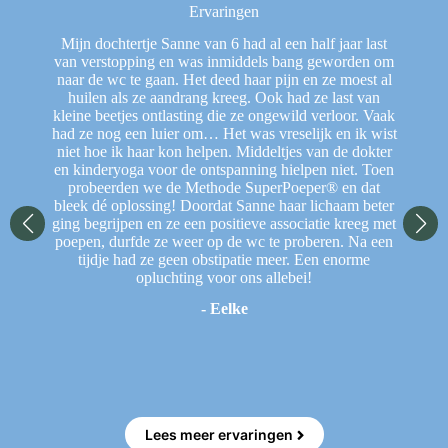
Ervaringen
en
Mijn dochtertje Sanne van 6 had al een half jaar last
Het
e
van verstopping en was inmiddels bang geworden om
ler.
naar de wc te gaan. Het deed haar pijn en ze moest al
je
huilen als ze aandrang kreeg. Ook had ze last van
F
 al
kleine beetjes ontlasting die ze ongewild verloor. Vaak
rij
had ze nog een luier om… Het was vreselijk en ik wist
He
niet hoe ik haar kon helpen. Middeltjes van de dokter
w
en kinderyoga voor de ontspanning hielpen niet. Toen
w
probeerden we de Methode SuperPoeper® en dat
bleek dé oplossing! Doordat Sanne haar lichaam beter
ging begrijpen en ze een positieve associatie kreeg met
poepen, durfde ze weer op de wc te proberen. Na een
N
tijdje had ze geen obstipatie meer. Een enorme
sp
opluchting voor ons allebei!
vi
- Eelke
En
Lees meer ervaringen