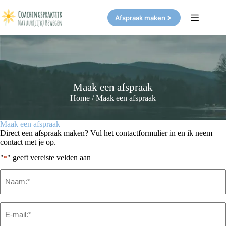
Ga
naar
Afspraak maken
de
inhoud
Maak een afspraak
Home
/
Maak een afspraak
Maak een afspraak
Direct een afspraak maken? Vul het contactformulier in en ik neem
contact met je op.
"
" geeft vereiste velden aan
*
Naam
*
Email
*