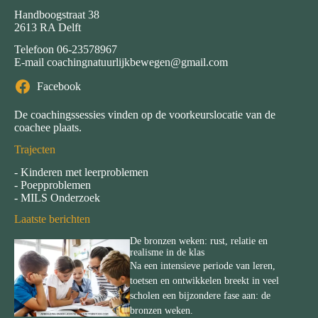
Handboogstraat 38
2613 RA Delft
Telefoon
06-23578967
E-mail
coachingnatuurlijkbewegen@gmail.com
Facebook
De coachingssessies vinden op de voorkeurslocatie van de
coachee plaats.
Trajecten
-
Kinderen met leerproblemen
-
Poepproblemen
-
MILS Onderzoek
Laatste berichten
De bronzen weken: rust, relatie en
realisme in de klas
Na een intensieve periode van leren,
toetsen en ontwikkelen breekt in veel
scholen een bijzondere fase aan: de
bronzen weken.