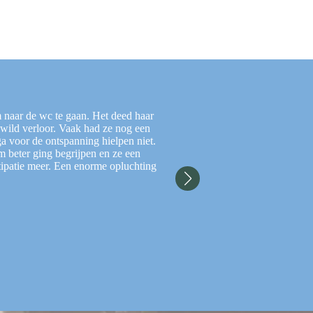
 naar de wc te gaan. Het deed haar
Het gaat goed met T.: hij
gewild verloor. Vaak had ze nog een
keerpunt wa
a voor de ontspanning hielpen niet.
Heel soms geeft hij het zel
 beter ging begrijpen en ze een
bli
tipatie meer. Een enorme opluchting
Nu hij weer naar school gaat
heeft hij nog geen vieze broe