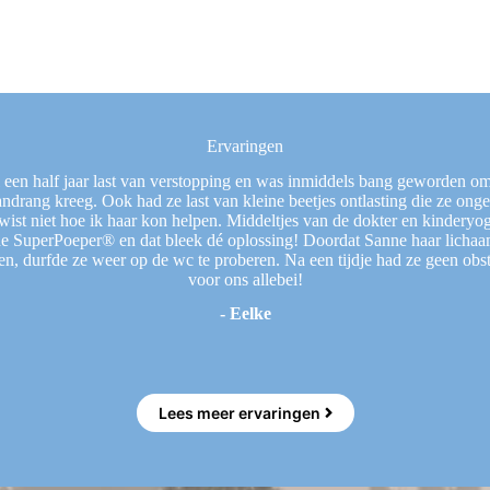
Ervaringen
l een half jaar last van verstopping en was inmiddels bang geworden om
aandrang kreeg. Ook had ze last van kleine beetjes ontlasting die ze on
wist niet hoe ik haar kon helpen. Middeltjes van de dokter en kinderyog
SuperPoeper® en dat bleek dé oplossing! Doordat Sanne haar lichaam
pen, durfde ze weer op de wc te proberen. Na een tijdje had ze geen obs
voor ons allebei!
- Eelke
Lees meer ervaringen