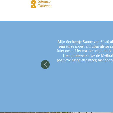
Sitemap
Tarieven
 Dit maakt het een stuk fijner
Mijn dochtertje Sanne van 6 had a
 zich al op de volgende sessie
pijn en ze moest al huilen als ze 
luier om… Het was vreselijk en ik 
Toen probeerden we de Methode 
positieve associatie kreeg met poe