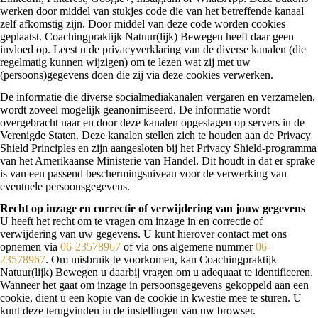
werken door middel van stukjes code die van het betreffende kanaal
zelf afkomstig zijn. Door middel van deze code worden cookies
geplaatst. Coachingpraktijk Natuur(lijk) Bewegen heeft daar geen
invloed op. Leest u de privacyverklaring van de diverse kanalen (die
regelmatig kunnen wijzigen) om te lezen wat zij met uw
(persoons)gegevens doen die zij via deze cookies verwerken.
De informatie die diverse socialmediakanalen vergaren en verzamelen,
wordt zoveel mogelijk geanonimiseerd. De informatie wordt
overgebracht naar en door deze kanalen opgeslagen op servers in de
Verenigde Staten. Deze kanalen stellen zich te houden aan de Privacy
Shield Principles en zijn aangesloten bij het Privacy Shield-programma
van het Amerikaanse Ministerie van Handel. Dit houdt in dat er sprake
is van een passend beschermingsniveau voor de verwerking van
eventuele persoonsgegevens.
Recht op inzage en correctie of verwijdering van jouw gegevens
U heeft het recht om te vragen om inzage in en correctie of
verwijdering van uw gegevens. U kunt hierover contact met ons
opnemen via
06-23578967
of via ons algemene nummer
06-
23578967
. Om misbruik te voorkomen, kan Coachingpraktijk
Natuur(lijk) Bewegen u daarbij vragen om u adequaat te identificeren.
Wanneer het gaat om inzage in persoonsgegevens gekoppeld aan een
cookie, dient u een kopie van de cookie in kwestie mee te sturen. U
kunt deze terugvinden in de instellingen van uw browser.