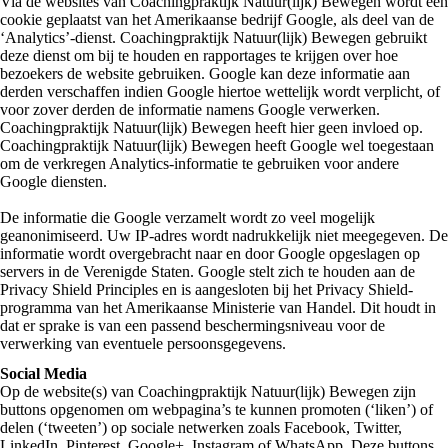
Via de websites van Coachingpraktijk Natuur(lijk) Bewegen wordt een
cookie geplaatst van het Amerikaanse bedrijf Google, als deel van de
‘Analytics’-dienst. Coachingpraktijk Natuur(lijk) Bewegen gebruikt
deze dienst om bij te houden en rapportages te krijgen over hoe
bezoekers de website gebruiken. Google kan deze informatie aan
derden verschaffen indien Google hiertoe wettelijk wordt verplicht, of
voor zover derden de informatie namens Google verwerken.
Coachingpraktijk Natuur(lijk) Bewegen heeft hier geen invloed op.
Coachingpraktijk Natuur(lijk) Bewegen heeft Google wel toegestaan
om de verkregen Analytics-informatie te gebruiken voor andere
Google diensten.
De informatie die Google verzamelt wordt zo veel mogelijk
geanonimiseerd. Uw IP-adres wordt nadrukkelijk niet meegegeven. De
informatie wordt overgebracht naar en door Google opgeslagen op
servers in de Verenigde Staten. Google stelt zich te houden aan de
Privacy Shield Principles en is aangesloten bij het Privacy Shield-
programma van het Amerikaanse Ministerie van Handel. Dit houdt in
dat er sprake is van een passend beschermingsniveau voor de
verwerking van eventuele persoonsgegevens.
Social Media
Op de website(s) van Coachingpraktijk Natuur(lijk) Bewegen zijn
buttons opgenomen om webpagina’s te kunnen promoten (‘liken’) of
delen (‘tweeten’) op sociale netwerken zoals Facebook, Twitter,
LinkedIn, Pinterest, Google+, Instagram of WhatsApp. Deze buttons