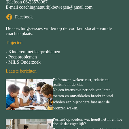
Telefoon
06-23578967
E-mail
coachingnatuurlijkbewegen@gmail.com
Facebook
De coachingssessies vinden op de voorkeurslocatie van de
coachee plaats.
Trajecten
-
Kinderen met leerproblemen
-
Poepproblemen
-
MILS Onderzoek
Laatste berichten
De bronzen weken: rust, relatie en
realisme in de klas
Na een intensieve periode van leren,
toetsen en ontwikkelen breekt in veel
scholen een bijzondere fase aan: de
bronzen weken.
Positief opvoeden: wat houdt het in en hoe
doe ik dat eigenlijk?