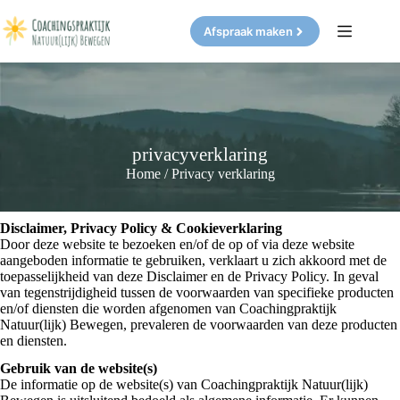
Ga
naar
Afspraak maken
de
inhoud
privacyverklaring
Home
/
Privacy verklaring
Disclaimer, Privacy Policy & Cookieverklaring
Door deze website te bezoeken en/of de op of via deze website
aangeboden informatie te gebruiken, verklaart u zich akkoord met de
toepasselijkheid van deze Disclaimer en de Privacy Policy. In geval
van tegenstrijdigheid tussen de voorwaarden van specifieke producten
en/of diensten die worden afgenomen van Coachingpraktijk
Natuur(lijk) Bewegen, prevaleren de voorwaarden van deze producten
en diensten.
Gebruik van de website(s)
De informatie op de website(s) van Coachingpraktijk Natuur(lijk)