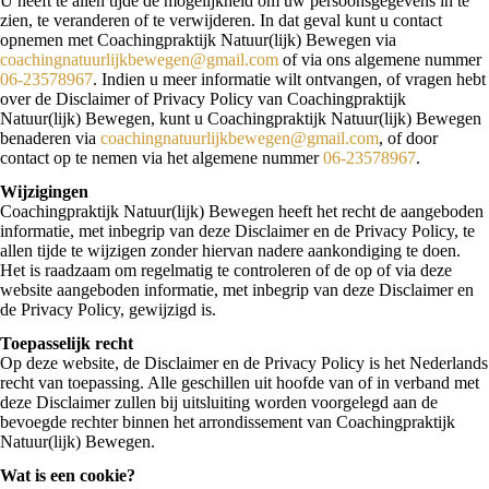
U heeft te allen tijde de mogelijkheid om uw persoonsgegevens in te
zien, te veranderen of te verwijderen. In dat geval kunt u contact
opnemen met Coachingpraktijk Natuur(lijk) Bewegen via
coachingnatuurlijkbewegen@gmail.com
of via ons algemene nummer
06-23578967
. Indien u meer informatie wilt ontvangen, of vragen hebt
over de Disclaimer of Privacy Policy van Coachingpraktijk
Natuur(lijk) Bewegen, kunt u Coachingpraktijk Natuur(lijk) Bewegen
benaderen via
coachingnatuurlijkbewegen@gmail.com
, of door
contact op te nemen via het algemene nummer
06-23578967
.
Wijzigingen
Coachingpraktijk Natuur(lijk) Bewegen heeft het recht de aangeboden
informatie, met inbegrip van deze Disclaimer en de Privacy Policy, te
allen tijde te wijzigen zonder hiervan nadere aankondiging te doen.
Het is raadzaam om regelmatig te controleren of de op of via deze
website aangeboden informatie, met inbegrip van deze Disclaimer en
de Privacy Policy, gewijzigd is.
Toepasselijk recht
Op deze website, de Disclaimer en de Privacy Policy is het Nederlands
recht van toepassing. Alle geschillen uit hoofde van of in verband met
deze Disclaimer zullen bij uitsluiting worden voorgelegd aan de
bevoegde rechter binnen het arrondissement van Coachingpraktijk
Natuur(lijk) Bewegen.
Wat is een cookie?