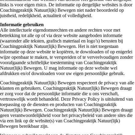
links is voor eigen risico. De informatie op dergelijke websites is door
Coachingpraktijk Natuur(lijk) Bewegen niet nader beoordeeld op
juistheid, redelijkheid, actualiteit of volledigheid.
Informatie gebruiken
Alle intellectuele eigendomsrechten en andere rechten voor met
betrekking tot alle op of via deze website aangeboden informatie
(waaronder alle teksten, grafisch materiaal en logo’s) berusten bij
Coachingpraktijk Natuur(lijk) Bewegen. Het is niet toegestaan
informatie op deze website te kopiëren, te downloaden of op enigerlei
wijze openbaar te maken, te verspreiden of te verveelvoudigen zonder
voorafgaande schriftelijke toestemming van Coachingpraktijk
Natuur(lijk) Bewegen. U mag informatie op deze website wel
afdrukken en/of downloaden voor uw eigen persoonlijke gebruik.
Coachingpraktijk Natuur(lijk) Bewegen respecteert de privacy van alle
klanten en gebruikers. Coachingpraktijk Natuur(lijk) Bewegen draagt
er zorg voor dat de persoonlijke informatie die u ons verschaft,
vertrouwelijk wordt behandeld. Deze Privacy Policy is uitsluitend van
toepassing op de diensten en producten van Coachingpraktijk
Natuur(lijk) Bewegen. Coachingpraktijk Natuur(lijk) Bewegen draagt
geen verantwoordelijkheid voor het privacybeleid van andere sites die
via een link op de website(s) van Coachingpraktijk Natuur(lijk)
Bewegen bereikbaar zijn.