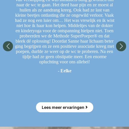
ler.
naar de wc te gaan. Het deed haar pijn en ze moest al
je
huilen als ze aandrang kreeg. Ook had ze last van
F
 al
kleine beetjes ontlasting die ze ongewild verloor. Vaak
rij
had ze nog een luier om… Het was vreselijk en ik wist
He
niet hoe ik haar kon helpen. Middeltjes van de dokter
w
en kinderyoga voor de ontspanning hielpen niet. Toen
w
probeerden we de Methode SuperPoeper® en dat
bleek dé oplossing! Doordat Sanne haar lichaam beter
ging begrijpen en ze een positieve associatie kreeg met
poepen, durfde ze weer op de wc te proberen. Na een
N
tijdje had ze geen obstipatie meer. Een enorme
sp
opluchting voor ons allebei!
vi
- Eelke
En
Lees meer ervaringen