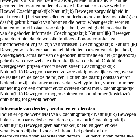
Bewegen is uitsluitend bedoeld als algemene informatie. Er kunnen
geen rechten worden ontleend aan de informatie op deze website.
Hoewel Coachingpraktijk Natuur(lijk) Bewegen zorgvuldigheid in
acht neemt bij het samenstellen en onderhouden van deze website(s) en
daarbij gebruik maakt van bronnen die betrouwbaar geacht worden,
kunnen wij niet instaan voor de juistheid, volledigheid en actualiteit
van de geboden informatie. Coachingpraktijk Natuur(lijk) Bewegen
garandeert niet dat de website foutloos of ononderbroken zal
functioneren of vrij zal zijn van virussen. Coachingpraktijk Natuur(lijk)
Bewegen wijst iedere aansprakelijkheid ten aanzien van de juistheid,
volledigheid, actualiteit van de geboden informatie en het (ongestoord)
gebruik van deze website uitdrukkelijk van de hand. Ook bij de
weergegeven prijzen en/of tarieven streeft Coachingpraktijk
Natuur(lijk) Bewegen naar een zo zorgvuldig mogelijke weergave van
de realiteit en de bedoelde prijzen. Fouten die daarbij ontstaan en/of
herkenbaar zijn als programmeer- dan wel typfouten, vormen nimmer
aanleiding om een contract en/of overeenkomst met Coachingpraktijk
Natuur(lijk) Bewegen te mogen claimen en kan nimmer (kosteloze)
ontbinding tot gevolg hebben.
Informatie van derden, producten en diensten
Indien er op de website(s) van Coachingpraktijk Natuur(lijk) Bewegen
links staan naar websites van derden, aanvaardt Coachingpraktijk
Natuur(lijk) Bewegen geen aansprakelijkheid en geen enkele
verantwoordelijkheid voor de inhoud, het gebruik of de
beschikbaarheid van websites van derden. Het gebruik van dergelijke