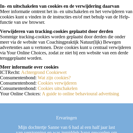
In- en uitschakelen van cookies en de verwijdering daarvan
Meer informatie omtrent het in- en uitschakelen en het verwijderen van
cookies kunt u vinden in de instructies en/of met behulp van de Help-
functie van uw browser.
Verwijderen van tracking-cookies geplaatst door derden
Sommige tracking-cookies worden geplaatst door derden die onder
meer via de website van Coachingpraktijk Natuur(lijk) Bewegen
advertenties aan u vertonen. Deze cookies kunt u centraal verwijderen
via Your Online Choices, zodat ze niet bij een website van een derde
teruggeplaatst worden.
Meer informatie over cookies
ICTRecht:
Achtergrond Cookiewet
Consumentenbond:
Wat zijn cookies?
Consumentenbond:
Cookies verwijderen
Consumentenbond:
Cookies uitschakelen
Your Online Choices:
A guide to online behavioural advertising
Ervaringen
en
Mijn dochtertje Sanne van 6 had al een half jaar last
Het
e
van verstopping en was inmiddels bang geworden om